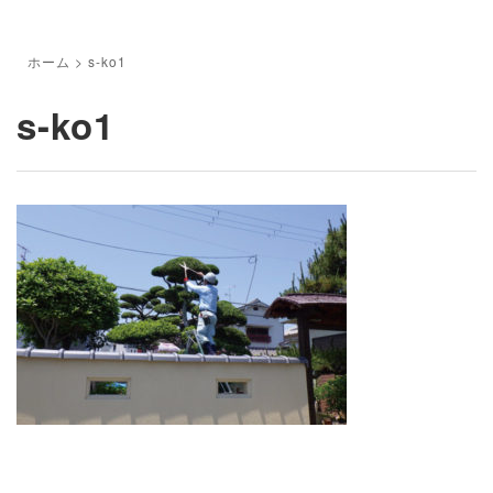
ホーム
>
s-ko1
s-ko1