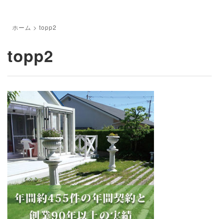
ホーム
>
topp2
topp2