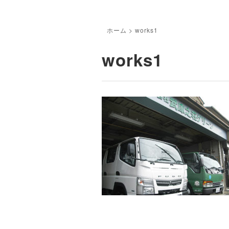
ホーム
>
works1
works1