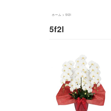
ホーム
>
5f2l
5f2l