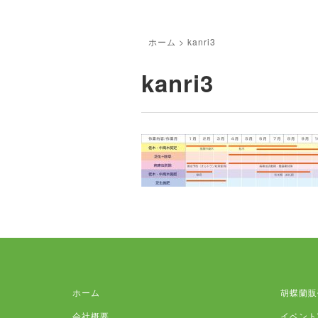
ホーム
>
kanri3
kanri3
ホーム
胡蝶蘭販
会社概要
イベント